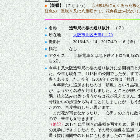
●
【胡蝶】
（こちょう）
京都御所に元々あった桜と
紅色の一重咲き又は八重咲きで、花弁数は5枚ないし
●
名称 ：
造幣局の桜の通り抜け （７）
●
所在地 ：
大阪市北区天満1-1-79
●
撮影日 ： 2016/4/8・14、2017/4/9・16（※）
●
指定 ： なし
●
アクセス ： 京阪電車又は地下鉄メトロ谷町線
歩5分。
●
今年も又大阪造幣局の桜の通り抜けに公開初日と
た。今年も暖冬で、4月8日の公開でしたが、すで
多くありました。今年（2016年）の桜は「牡丹
今年新たに追加されたのは「類嵐」という品種
が、ようやく名称が判明しました。ところが咲い
隅。植え込みの奥で構内からは花が見えません。
号線沿いの歩道から写すことにしましたが、もう
たので、再度挑戦したい思います。
まだ花が写せなかったり、「心田」のように散
ので、来年も又行きます。
（追記）
2017年に早咲きの品種を写すため、通
の見学に行きましたので、その時の画像を追加・
通り抜け期間中の16日にも行きましたので新種（