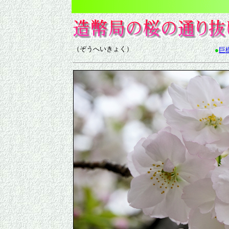
（ぞうへいきょく）
●
巨