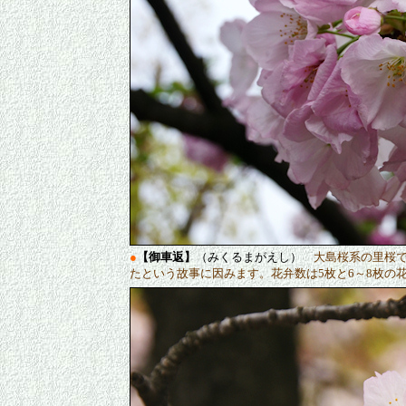
●
【御車返】
（みくるまがえし）
大島桜系の里桜
たという故事に因みます。花弁数は5枚と6～8枚の