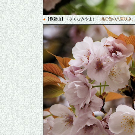
●
【作並山】
（さくなみやま）
淡紅色の八重咲き。