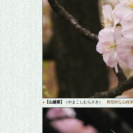
●
【山越紫】
（やまこしむらさき）
典型的な山桜