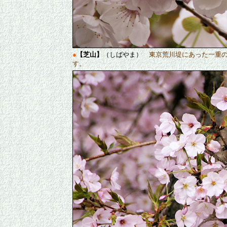
●
【芝山】
（しばやま）
東京荒川堤にあった一重
す。