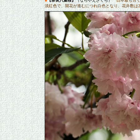
●
【奈良八重桜】
（ならやえざくら）
日本最も古
淡紅色で、開花が進むにつれ白色となり、花弁数は2