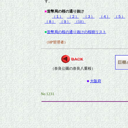
す。
■
造幣局の桜の通り抜け
（１）
（２）
（３）
（４）
（５）
（８）
（９）
（10）
■
造幣局の桜の通り抜けの桜樹リスト
（HP管理者）
（奈良公園の奈良八重桜）
■
大阪府
No.1231