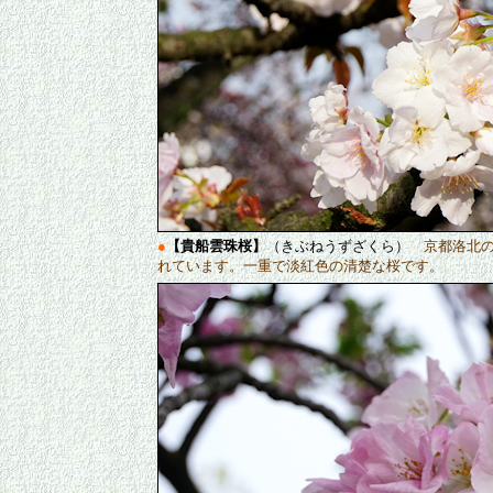
●
【貴船雲珠桜】
（きぶねうずざくら）
京都洛北
れています。一重で淡紅色の清楚な桜です。