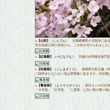
●
【心田】
（しんでん）
京都嵯峨野の天龍寺にあ
管主稲葉心田の名前から、この名が付けられました
●
【紅南殿】
（べになでん）
京都の佐野藤右衛門
●
【玖島桜】
（くしまざくら）
長崎県大村公園（
二段咲きにならない花は普賢象に似ますが、花弁数は
●
【養老桜】
（ようろうざくら）
直径３ｃｍの白色
「大手毬」「紅手毬」「二度桜」と共に桜の通り抜