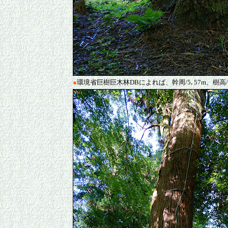
●
環境省巨樹巨木林DBによれば、幹周/5
.
57m、樹高/