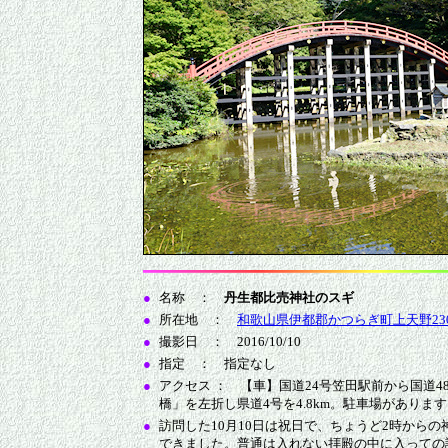
●
名称 ：
丹生都比売神社のスギ
●
所在地 ：
和歌山県伊都郡かつらぎ町上天野23
●
撮影日 ： 2016/10/10
●
指定 ： 指定なし
●
アクセス ： 【車】国道24号笠田駅前から国道48
橋」を左折し県道4号を4.8km。駐車場がありま
●
訪問した10月10日は祝日で、ちょうど2時から
できました。普通は入れない拝殿の中に入っての