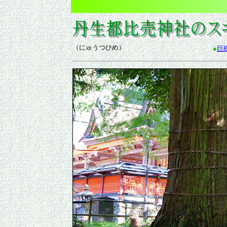
（にゅうつひめ）
●
巨