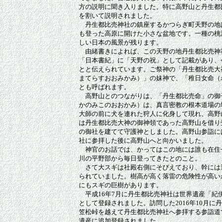
方の説明に聞き入りました。特に高野山と丹生都
を割いて説明されました。
丹生都比売神社の鎮座するかつらぎ町天野の地は
も登った高原に開けた小さな盆地です。一種の桃
しい日本の風景が残ります。
由緒書きによれば、この天野の地丹生都比売神
「日本書紀」に「天野の祝」として記載があり、今
とと伝えられています。ご祭神の「丹生都比売大
まてらすおおみかみ）」の妹神で、「稚日女命（
とも呼ばれます。
高野山とのつながりは、「丹生都比売命」の御
かのみこのおおかみ）は、真言密教の根本道場の
大師の前に犬を連れた狩人に化身して現れ、高野
は丹生都比売大神の御神領であった高野山を借り
の御社を建てて守護神としました。高野山参詣に
社に参拝した後に高野山へと向かいました。
神官のお話では、かってはこの地には誰も在住
川の平野部から毎日登ってきたとのこと。
さて大スギは社殿右側にそびえており、幹には
られていました。樹高が高く落雷の危険性が高い
にもスギの巨樹があります。
平成16年7月に丹生都比売神社は世界遺産「紀
として登録されました。訪問した2016年10月に
笠松峠を越えて丹生都比売神社へ参拝する参詣道
遺産に追加登録されました。