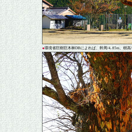
●
環境省巨樹巨木林DBによれば、幹周/4
.
85m、樹高/