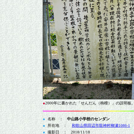
●
2000年に書かれた「せんだん（栴檀）」の説明板
●
名称 ：
中山路小学校のセンダン
●
所在地 ：
和歌山県田辺市龍神村柳瀬1086-1
●
撮影日 ： 2018/11/18