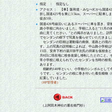
●
指定 ： 指定なし
●
アクセス ： 【車】阪和道・みなべICから国道424
折し国道425号を東に3.5km、スーパーに駐車し
徒歩5分。
●
国道426号線沿いにあるスーパーに車を置き、背
路小学校に向かいました。学校に入ると”11月の
由に見てください。”との掲示がありました。訪
でセンダンの樹下で写真を撮らせていただきまし
センダンの巨樹は運動場の南側、道路との境の
す。上の写真の説明板によれば、中山路小学校は明治
15日、安井下村の湯川弥平次氏の持家を仮校舎と
月8日に現在地に校舎改築し移転したとのこと。
常小学校に植えられていたセンダンを当時の校長
あります。
樹齢約140年といい、小学校のシンボルとして
うです。。センダンの枝に巻き付いた着生植物（
紅葉していました。
（HP管理者）
（上阿田木神社の重右衛門杉）